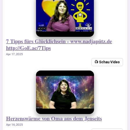
7 Tipps fürs Glücklichsein - www.nadjapütz.de
http://GoE.ac/7Tips
Apr 17, 2025
📺 Schau Video
Herzenswärme von Oma aus dem Jenseits
Apr 16, 2025